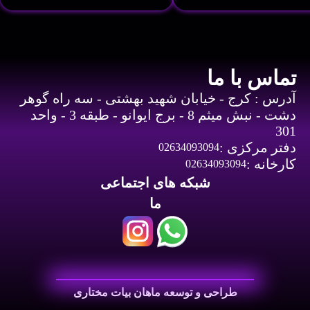
تماس با ما
آدرس : کرج - خیابان شهید بهشتی - سه راه گوهر
دشت - نبش میثم 8 - برج ایوانو - طبقه 3 - واحد
301
دفتر مرکزی :
02634093094
کارخانه :
02634093094
شبکه های اجتماعی
ما
طراحی و توسعه ماهان بیات مختاری