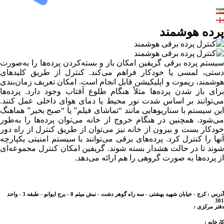
پرده هوشمند
سیستم پرده برقی گریفین امکان باز و بسته‌کردن پرده‌ها را به‌صورت
دستی، لمسی یا خودکار فراهم می‌کند. کنترل از طریق کلیدهای
هوشمند، ریموت و اپلیکیشن قابل انجام است. امکان تعریف زمان‌بندی
برای باز شدن پرده‌ها مثلاً هنگام طلوع آفتاب وجود دارد. پرده‌ها
می‌توانند بر اساس شدت نور محیط یا دمای هوای داخلی عمل کنند.
این سیستم با سناریوهایی مانند “تماشای فیلم” یا “صبح بخیر” هماهنگ
می‌شود. همچنین در هنگام خروج از خانه می‌توان پرده‌ها را به‌طور
خودکار بست و بیرون از خانه نیز می‌توان از طریق کنترل از راه دور
آنها را کنترل کرد. پرده‌های برقی می‌توانند با سیستم امنیتی یکپارچه
شوند تا در حالت هشدار بسته شوند. گریفین امکان کنترل مجموعه‌ای
از پرده‌ها به صورت گروهی را هم ارائه می‌دهد.
مشاهده پروژه ها
مشاهده محصولات
تماس با ما
آدرس : کرج - خیابان شهید بهشتی - سه راه گوهر دشت - نبش میثم 8 - برج ایوانو - طبقه 3 - واحد
301
دفتر مرکزی :
02634093094
کارخانه :