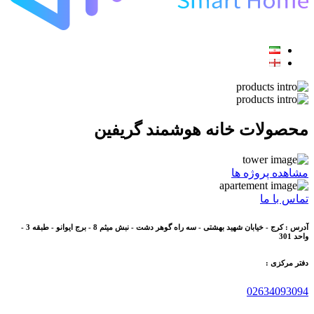
محصولات خانه هوشمند گریفین
مشاهده پروژه ها
تماس با ما
آدرس : کرج - خیابان شهید بهشتی - سه راه گوهر دشت - نبش میثم 8 - برج ایوانو - طبقه 3 -
واحد 301
دفتر مرکزی :
02634093094